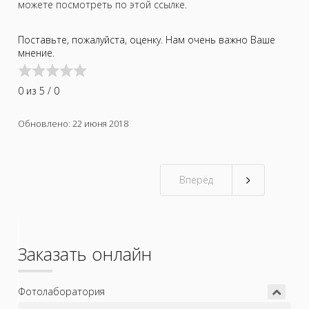
можете посмотреть по этой ссылке.
Поставьте, пожалуйста, оценку. Нам очень важно Ваше
User
мнение.
Rating:
0
/
0 из 5 / 0
5
Thank
Обновлено: 22 июня 2018
you
for
rating
this
Вперёд
article.
Заказать онлайн
Фотолаборатория