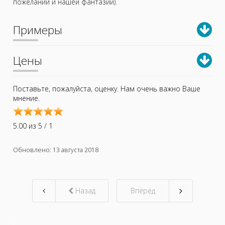
пожеланий и нашей фантазии).
Примеры
Цены
Поставьте, пожалуйста, оценку. Нам очень важно Ваше
User
мнение.
Rating:
5.00
/
5.00 из 5 / 1
5
Thank
Обновлено: 13 августа 2018
you
for
rating
this
Назад
Вперёд
article.