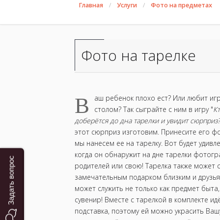
Главная
Услуги
Фото на предметах
Фото на тарелке
В
аш ребенок плохо ест? Или любит иг
столом? Так сыграйте с ним в игру "
К
доберётся до дна тарелки и увидит сюрприз
этот сюрприз изготовим. Принесите его ф
мы нанесем ее на тарелку. Вот будет удивл
когда он обнаружит на дне тарелки фото
Задать вопрос
родителей или свою! Тарелка также может 
замечательным подарком близким и друзья
может служить не только как предмет быта, 
сувенир! Вместе с тарелкой в комплекте ид
подставка, поэтому ей можно украсить Вашу