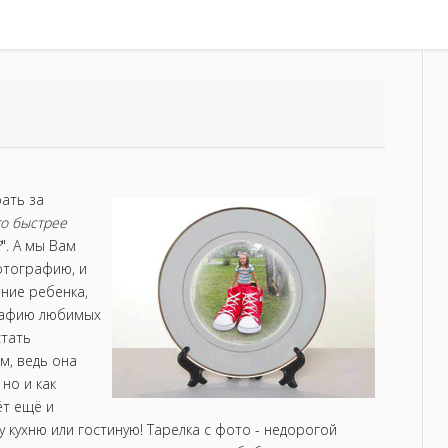
рать за
то быстрее
?
". А мы Вам
отографию, и
ение ребенка,
графию любимых
стать
м, ведь она
но и как
ёт ещё и
 кухню или гостиную! Тарелка с фото - недорогой