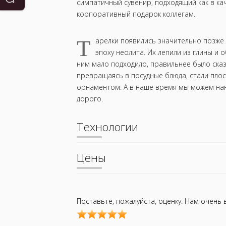
симпатичный сувенир, подходящий как в кач
корпоративный подарок коллегам.
Т
арелки появились значительно позже 
эпоху неолита. Их лепили из глины и 
ним мало подходило, правильнее было сказ
превращаясь в посудные блюда, стали плос
орнаментом. А в наше время мы можем нане
дорого.
Технологии
Цены
Поставьте, пожалуйста, оценку. Нам очень
User
Rating:
5.00