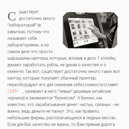
С
уществует
достаточно много
"лабораторий" (в
кавычках, потому что
называют себя
лабораториями, а на
самом деле это просто
шарашкины канторы, которые, вложив в дело 1 копейку,
думают заработать рубль, не думая о качестве и о
клиенте). Так вот, существует достаточно много таких вот
кантор, которые покупают обычный принтер,
переоборудуют его для снижения себестоимости (ставят
СНПЧ
, заливают в него "левые" дешевые китайские
чернила) и занимаются "бизнесом". А бизнес, как
известно, это зарабатывание денег: чистых, грязных - не
важно, ведь деньги не пахнут. Это, как правило,
небольшие фирмы, располагающиеся в людных местах.
Если для Вас качество не важно, то Вам прямая дорога