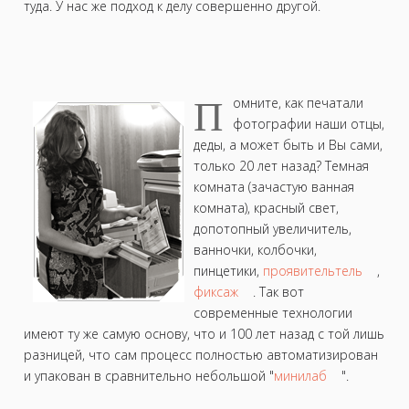
туда. У нас же подход к делу совершенно другой.
П
омните, как печатали
фотографии наши отцы,
деды, а может быть и Вы сами,
только 20 лет назад? Темная
комната (зачастую ванная
комната), красный свет,
допотопный увеличитель,
ванночки, колбочки,
пинцетики,
проявительтель
,
фиксаж
. Так вот
современные технологии
имеют ту же самую основу, что и 100 лет назад с той лишь
разницей, что сам процесс полностью автоматизирован
и упакован в сравнительно небольшой "
минилаб
".