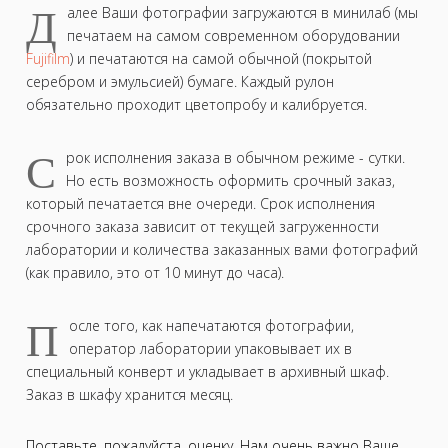
Д
алее Ваши фотографии загружаются в минилаб (мы
печатаем на самом современном оборудовании
Fujifilm
) и печатаются на самой обычной (покрытой
серебром и эмульсией) бумаге. Каждый рулон
обязательно проходит цветопробу и калибруется.
С
рок исполнения заказа в обычном режиме - сутки.
Но есть возможность оформить срочный заказ,
который печатается вне очереди. Срок исполнения
срочного заказа зависит от текущей загруженности
лаборатории и количества заказанных вами фотографий
(как правило, это от 10 минут до часа).
П
осле того, как напечатаются фотографии,
оператор лаборатории упаковывает их в
специальный конверт и укладывает в архивный шкаф.
Заказ в шкафу хранится месяц.
Поставьте, пожалуйста, оценку. Нам очень важно Ваше
User