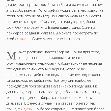
делает макет размером 5 см на 3 см и размещает на нем
это изображение. Фотографий может быть несколько (на
стоимость это не влияет). По Вашему желанию он может
разместить какую-нибудь надпись или узоры, добавить
фон. Одним словом, что Вашей душе угодно. Один из
примеров создания макета Вы можете посмотреть по
этой
ссылке
. Далее макет поступает в цех.
М
акет распечатывается "зеркально" на принтере,
специально переделанном для печати
сублимационными чернилами. Сублимационные чернила -
это одни из самых стойких чернил, которые не
подвержены воздействию воды и наименее подвержены
физическому воздействию. Поэтому они наиболее
подходят для производства сувенирной продукции. Т.к.
данный вид чернил намного гуще обычных пигментных,
то принтер нужно выбирать с
дюзами
большого
диаметра. В данном случае, чем старее принтер, тем
лучше, т.к.
дюзы
у более современных принтеров более